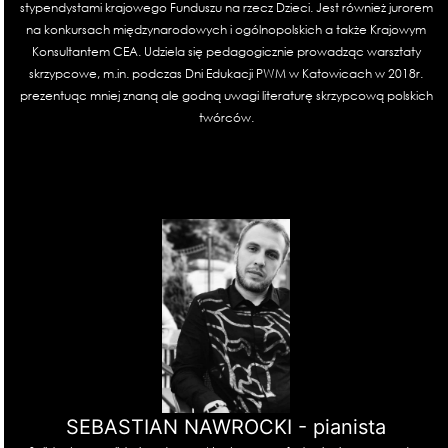
stypendystami krajowego Funduszu na rzecz Dzieci. Jest również jurorem
na konkursach międzynarodowych i ogólnopolskich a także Krajowym
Konsultantem CEA. Udziela się pedagogicznie prowadząc warsztaty
skrzypcowe, m.in. podczas Dni Edukacji PWM w Katowicach w 2018r.
prezentuąc mniej znaną ale godną uwagi literaturę skrzypcową polskich
twórców.
SEBASTIAN NAWROCKI - pianista