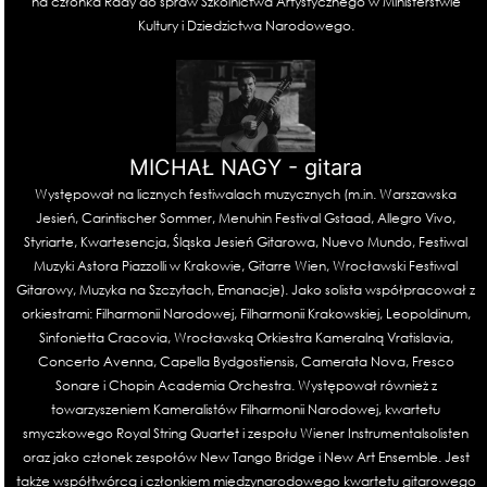
na członka Rady do spraw Szkolnictwa Artystycznego w Ministerstwie
Kultury i Dziedzictwa Narodowego.
MICHAŁ NAGY - gitara
Występował na licznych festiwalach muzycznych (m.in. Warszawska
Jesień, Carintischer Sommer, Menuhin Festival Gstaad, Allegro Vivo,
Styriarte, Kwartesencja, Śląska Jesień Gitarowa, Nuevo Mundo, Festiwal
Muzyki Astora Piazzolli w Krakowie, Gitarre Wien, Wrocławski Festiwal
Gitarowy, Muzyka na Szczytach, Emanacje). Jako solista współpracował z
orkiestrami: Filharmonii Narodowej, Filharmonii Krakowskiej, Leopoldinum,
Sinfonietta Cracovia, Wrocławską Orkiestra Kameralną Vratislavia,
Concerto Avenna, Capella Bydgostiensis, Camerata Nova, Fresco
Sonare i Chopin Academia Orchestra. Występował również z
towarzyszeniem Kameralistów Filharmonii Narodowej, kwartetu
smyczkowego Royal String Quartet i zespołu Wiener Instrumentalsolisten
oraz jako członek zespołów New Tango Bridge i New Art Ensemble. Jest
także współtwórcą i członkiem międzynarodowego kwartetu gitarowego