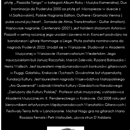
płytę ,, Piazzolla Tango” w kategorii Album Roku - Muzyka Kameralna), Dux
(nominacja do Fryderyka 2000 za płytę pt. Micropiezas w duecie z
M.Siatkowskim), Polskie Nagrania Edition, Outhere i Gramola Vienna (
pulse.sound.joy.heart. , Sonada de Alma, Trans4mation - Guitar 4mation).
Najnowsze nagranie, Centenario (2021), jest hołdem złożonym Astorowi
Piazzolli w setną rocznicę jego urodzin i zawiera m.in. Koncert podwójny na
bandoneon i gitarę Hommage a Liege. Płyta została nominowana do
nagrody Fryderyk 2022. Urodził się w Warszawie. Studiował w Akademii
Muzycznej w Warszawie i Konserwatorium Wiedeńskim. Jego
nauczycielami byli Janusz Raczyński, Marcin Zalewski, Ryszard Bałauszko i
Heinz Wallisch. Jest laureatem międzynarodowych konkursów gitarowych
w Fiuggi, Gdańsku, Krakowie i Tychach. Dwukrotnie był stypendystą
Fundacji Kultury. Jest laureatem nagrody Województwa Małopolskiego
,,Ars Quaerendi” i odznaki Ministra Kultury i Dziedzictwa Narodowego
,,Zasłużony dla Kultury Polskiej”. Profesor sztuki muzycznej, wykładowca
Akademii Muzycznej im. K. Pendereckiego w Krakowie. Od 2008 roku jest
kierownikiem artystycznym Międzynarodowych Warsztatów Gitarowych i
Festiwalu Terra Artis w Lanckoronie. Michał Nagy gra na gitarach Mario
Rosazza Ferraris i Petr Matoušek, używa strun D’Addario.