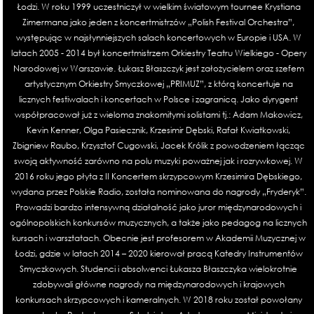
Łodzi. W roku 1999 uczestniczył w wielkim światowym tournee Krystiana
Zimermana jako jeden z koncertmistrzów „Polish Festival Orchestra”,
występując w najsłynniejszych salach koncertowych w Europie i USA. W
latach 2005 - 2014 był koncertmistrzem Orkiestry Teatru Wielkiego - Opery
Narodowej w Warszawie. Łukasz Błaszczyk jest założycielem oraz szefem
artystycznym Orkiestry Smyczkowej „PRIMUZ”, z którą koncertuje na
licznych festiwalach i koncertach w Polsce i zagranicą. Jako dyrygent
współpracował już z wieloma znakomitymi solistami tj.: Adam Makowicz,
Kevin Kenner, Olga Pasiecznik, Krzesimir Dębski, Rafał Kwiatkowski,
Zbigniew Raubo, Krzysztof Cugowski, Jacek Królik z powodzeniem łącząc
swoją aktywność zarówno na polu muzyki poważnej jak i rozrywkowej. W
2016 roku jego płyta z II Koncertem skrzypcowym Krzesimira Dębskiego,
wydana przez Polskie Radio, została nominowana do nagrody „Fryderyk”.
Prowadzi bardzo intensywną działalność jako juror międzynarodowych i
ogólnopolskich konkursów muzycznych, a także jako pedagog na licznych
kursach i warsztatach. Obecnie jest profesorem w Akademii Muzycznej w
Łodzi, gdzie w latach 2014 – 2020 kierował pracą Katedry Instrumentów
Smyczkowych. Studenci i absolwenci Łukasza Błaszczyka wielokrotnie
zdobywali główne nagrody na międzynarodowych i krajowych
konkursach skrzypcowych i kameralnych. W 2018 roku został powołany