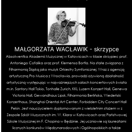
MAŁGORZATA WACŁAWIK - skrzypce
Absolwentka Akademii Muzycznej w Katowicach w klasie skrzypiec prof.
Antoniego Cofalika oraz prof. Klemensa Bortla. Na stałe związana z
Filharmonią Śląską jako muzyk Orkiestry Symfonicznej. Wraz z agencją
artystyczną Pro Musica z Wrocławia, prowadzi ożywioną działalność
artystyczną występując w najważniejszych salach koncertowych świata
m.in. Santory Hall Tokio, Tonhalle Zurich, KKL Luzern Konzert Hall, Genewa
Victoria Hall, Gewandhaus Lipsk, Filharmonia Berlińska, Wiedeński
Konzerthaus, Shanghai Oriental Art Center, Forbidden City Concert Hall
Pekin. Jest nauczycielem dyplomowanym z wieloletnim stażem w z
Zespole Szkół Muzycznych im. W. Kilara w Katowicach oraz Państwowej
Szkole Muzycznej im F. Chopina w Będzinie. Jej uczniowie są laureatami
licznych konkursów Międzynarodowych i Ogólnopolskich a także