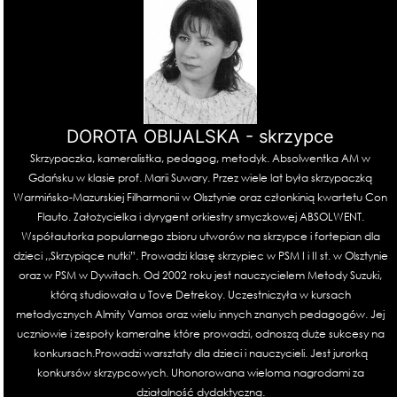
DOROTA OBIJALSKA - skrzypce
Skrzypaczka, kameralistka, pedagog, metodyk. Absolwentka AM w
Gdańsku w klasie prof. Marii Suwary. Przez wiele lat była skrzypaczką
Warmińsko-Mazurskiej Filharmonii w Olsztynie oraz członkinią kwartetu Con
Flauto. Założycielka i dyrygent orkiestry smyczkowej ABSOLWENT.
Współautorka popularnego zbioru utworów na skrzypce i fortepian dla
dzieci ,,Skrzypiące nutki”. Prowadzi klasę skrzypiec w PSM I i II st. w Olsztynie
oraz w PSM w Dywitach. Od 2002 roku jest nauczycielem Metody Suzuki,
którą studiowała u Tove Detrekoy. Uczestniczyła w kursach
metodycznych Almity Vamos oraz wielu innych znanych pedagogów. Jej
uczniowie i zespoły kameralne które prowadzi, odnoszą duże sukcesy na
konkursach.Prowadzi warsztaty dla dzieci i nauczycieli. Jest jurorką
konkursów skrzypcowych. Uhonorowana wieloma nagrodami za
działalność dydaktyczną.