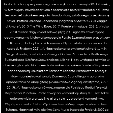
Guitar 4mation, specjalizującego się w wykonaniach muzyki XX i XXI wieku,
w tym między innymi repertuaru z pogranicza muzyki współczesnej i jazzu.
Jest również członkiem zespołu Hirundo Maris, założonego przez Ariannę
Savall i Pettera Udlanda Johansena (nagrania płytowe: CD „Il Viaggio
d’Amore”, 2015, The Wind Rose, 2017, Poésie et musique, 2021). W roku
2020 Michał Nagy wydał solową płytę p.t. Fughetta, zawierającą
dedykowaną mu tytułową kompozycję Pawła Szymańskiego oraz utwory
B.Brittena, S.Gubajduliny i A.Tansmana. Płyta została nominowana do
nagrody Fryderyk 2021. M. Nagy dokonał prawykonań utworów, m.in.
Sergia Assada, Pawła Szymańskiego, Guntera Schneidera, Bartłomieja
Budzyńskiego i Stefana Soewandiego. Michał Nagy występuje również w
duecie z gitarzystą Marcinem Siatkowskim, skrzypkiem Pawłem Wajrakiem,
bandoneonistą Klaudiuszem Baranem i oboistą Arkadiuszem Krupą, z
którym zarejestrował sonaty Domenica Scarlattiego w autorskim
opracowaniu na obój i gitarę (wydawnictwo Agencji Artystycznej GAP,
2015). M. Nagy dokonał również nagrań dla Polskiego Radia i Telewizji,
Bayerischer Rundfunk, Radia Szwajcarii Romańskiej i stacji ZDF. Jest także
autorem wielu aranżacji na gitarę solo i z zespołami kameralnymi.
Współpracował z Polskim Wydawnictwem Muzycznym i wydawnictwem
Euterpe. Nagrywał m.in. dla firm: Sony Music (nagroda Fryderyk 2002 za