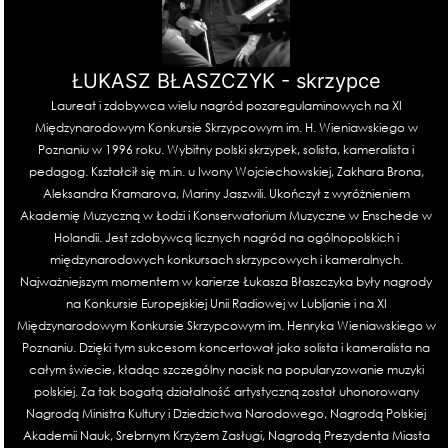
ŁUKASZ BŁASZCZYK - skrzypce
Laureat i zdobywca wielu nagród pozaregulaminowych na XI
Międzynarodowym Konkursie Skrzypcowym im. H. Wieniawskiego w
Poznaniu w 1996 roku. Wybitny polski skrzypek, solista, kameralista i
pedagog. Kształcił się m.in. u Iwony Wojciechowskiej, Zakhara Brona,
Aleksandra Kramarova, Mariny Jaszwili. Ukończył z wyróżnieniem
Akademię Muzyczną w Łodzi i Konserwatorium Muzyczne w Enschede w
Holandii. Jest zdobywcą licznych nagród na ogólnopolskich i
międzynarodowych konkursach skrzypcowych i kameralnych.
Najważniejszym momentem w karierze Łukasza Błaszczyka były nagrody
na Konkursie Europejskiej Unii Radiowej w Lubljanie i na XI
Międzynarodowym Konkursie Skrzypcowym im. Henryka Wieniawskiego w
Poznaniu. Dzięki tym sukcesom koncertował jako solista i kameralista na
całym świecie, kładąc szczególny nacisk na popularyzowanie muzyki
polskiej. Za tak bogatą działalność artystyczną został uhonorowany
Nagrodą Ministra Kultury i Dziedzictwa Narodowego, Nagrodą Polskiej
Akademii Nauk, Srebrnym Krzyżem Zasługi, Nagrodą Prezydenta Miasta